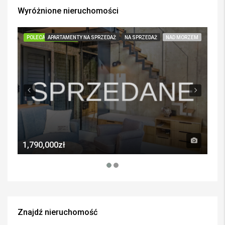
Wyróżnione nieruchomości
POLECANE POZYCJE
APARTAMENTY NA SPRZEDAŻ
NA SPRZEDAŻ
NAD MORZEM
PO
1,790,000zł
6,5
Znajdź nieruchomość