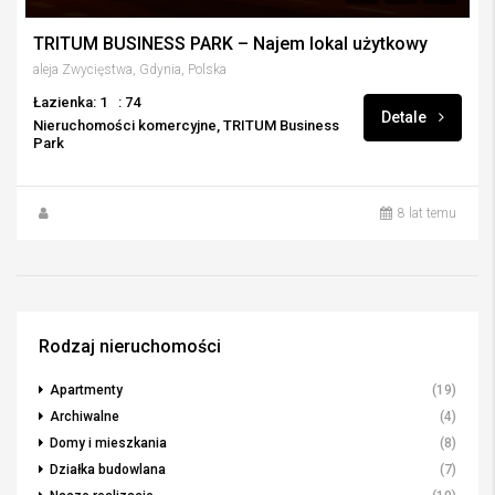
TRITUM BUSINESS PARK – Najem lokal użytkowy
aleja Zwycięstwa, Gdynia, Polska
Łazienka: 1
: 74
Detale
Nieruchomości komercyjne, TRITUM Business
Park
8 lat temu
Rodzaj nieruchomości
Apartmenty
(19)
Archiwalne
(4)
Domy i mieszkania
(8)
Działka budowlana
(7)