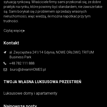
sytuację rynkową. Właściciele firmy sami przekonali się, że dobre
praktyki na rynku, które powinny być standardem, nie zawsze takie
są. Sami borykali się z problemem sprzedaży własnych
nieruchomości, więc wiedzą, ile można napotkać przy tym
trudności.
Czytaj więcej
Kontakt
al. Zwycięstwa 241/14 Gdynia, NOWE ORŁOWO, TRITUM
Business Park
+48 782 111 888
biuro@dreamHOMES.pl
TWOJA WŁASNA LUKSUSOWA PRZESTREŃ
Luksusowe domy i apartamenty
Najnowsze posty