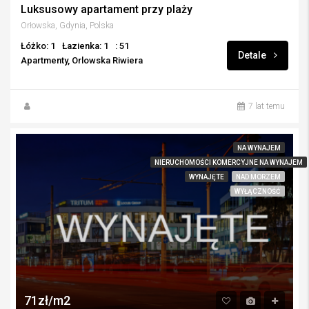
Luksusowy apartament przy plaży
Orłowska, Gdynia, Polska
Łóżko: 1
Łazienka: 1
: 51
Detale
Apartmenty, Orlowska Riwiera
7 lat temu
NA WYNAJEM
NIERUCHOMOŚCI KOMERCYJNE NA WYNAJEM
WYNAJĘTE
NAD MORZEM
WYŁĄCZNOŚĆ
71zł/m2