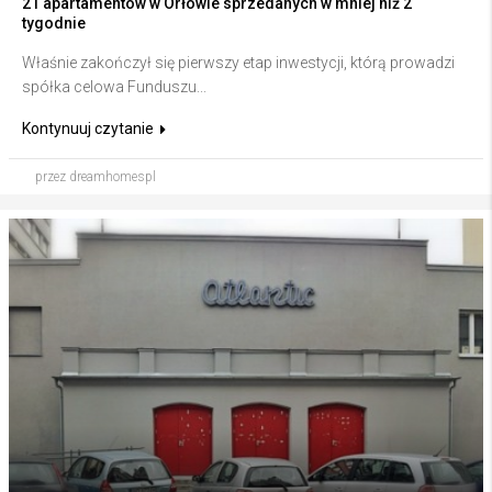
21 apartamentów w Orłowie sprzedanych w mniej niż 2
tygodnie
Właśnie zakończył się pierwszy etap inwestycji, którą prowadzi
spółka celowa Funduszu...
Kontynuuj czytanie
przez dreamhomespl