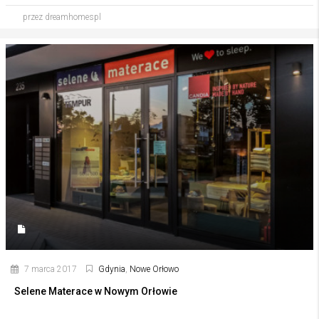
przez dreamhomespl
7 marca 2017
Gdynia
,
Nowe Orłowo
Selene Materace w Nowym Orłowie