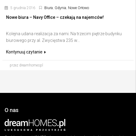
5 grudnia 2016
Biura
,
Gdynia
,
Nowe Orłowo
Nowe biura – Navy Office – czekają na najemców!
Kolejna udana realizacja za nami. Na trzecim piętrze budynku
biurowego przy al. Zwycięstwa 235 w...
Kontynuuj czytanie
przez dreamhomespl
O nas