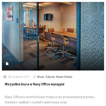
28 września 2017
Biura
,
Gdynia
,
Nowe Orłowo
Wszystkie biura w Navy Office wynajęte
Navy Office to komfortowe miejsce do prowadzenia biznesu -
inwestor zadbał o system alarmowy oraz...