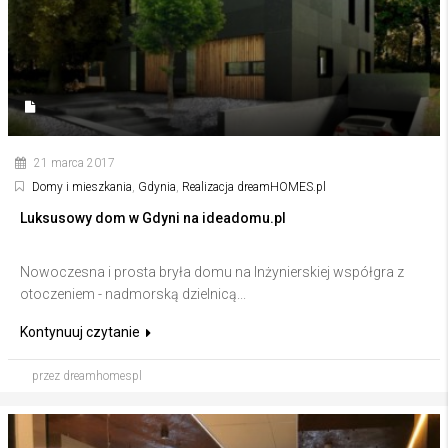
21 marca 2017
Domy i mieszkania
,
Gdynia
,
Realizacja dreamHOMES.pl
Luksusowy dom w Gdyni na ideadomu.pl
Nowoczesna i prosta bryła domu na Inżynierskiej współgra z
otoczeniem - nadmorską dzielnicą...
Kontynuuj czytanie
przez dreamhomespl