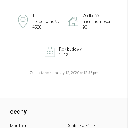
ID
Wielkość
nieruchomości
nieruchomości
4528
93
Rok budowy
2013
Zaktualizowano na luty 12, 2020 w 12:56 pm
cechy
Monitoring
Osobne wejście