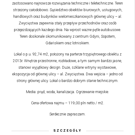
zastosowano najnowsze rozwiązania techniczne i teletechniczne. Teren
strzeżony całodobowo. Sąsiedztwo obiektów biurowych, usługowych,
handlowych oraz budynków wielomieszkaniowych głównej ulicy – al.
Zwycięstwa zapewnia stały przepływ przechodniów oraz osób
przejeżdżających każdego dnia. Na wprost ważne pętle autobusowe.
Teren doskonale skomunikowany z centrum Gdyni, Sopotem,
Gdańskiem oraz lotniskiem.
Lokal o p.u. 92,74 m2, położony na parterze trzypiętrowego obiektu z
2013r. Wnętrze przestronne, rozkładowe, a tym samym bardzo jasne,
stanowi wyjątkowy design. Duże, szklane witryny wystawowe,
ekspozycja od głównej ulicy – al. Zwycięstwa. Dwa wejścia – jedno od
strony głównej ulicy. Lokal o bardzo dobrym stanie technicznym.
Media: prąd, woda, kanalizacja. Ogrzewanie miejskie.
Cena ofertowa najmu – 119,00 pln netto / m2.
Serdecznie zapraszam.
SZCZEGÓŁY