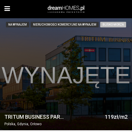
NA WYNAJEM
NIERUCHOMOŚCI KOMERCYJNE NA WYNAJEM
BLISKO MORZA
TRITUM BUSINESS PARK – lokal użytkowy, parter
119zł/m2
Polska, Gdynia, Orłowo