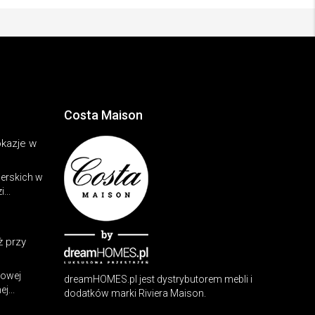
Costa Maison
kazje w
erskich w
...
 przy
rowej
dreamHOMES.pl jest dystrybutorem mebli i
j...
dodatków marki Riviera Maison.