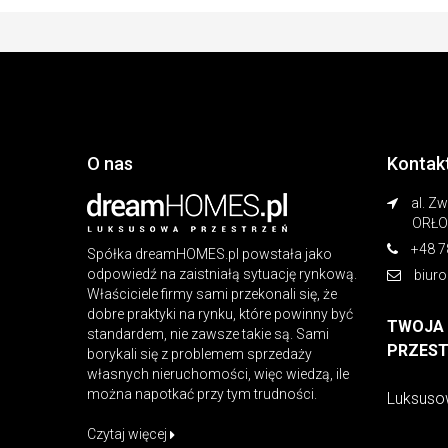
O nas
Kontak
al. Z
ORŁO
+48 7
Spółka dreamHOMES.pl powstała jako
odpowiedź na zaistniałą sytuację rynkową.
biur
Właściciele firmy sami przekonali się, że
dobre praktyki na rynku, które powinny być
TWOJA
standardem, nie zawsze takie są. Sami
PRZES
borykali się z problemem sprzedaży
własnych nieruchomości, więc wiedzą, ile
można napotkać przy tym trudności.
Luksuso
Czytaj więcej