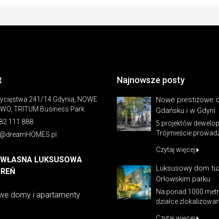
t
Najnowsze posty
wycięstwa 241/14 Gdynia, NOWE
Nowe prestiżowe o
WO, TRITUM Business Park
Gdańsku i w Gdyni
82 111 888
5 projektów dewelop
Trójmieście prowadzi
o@dreamHOMES.pl
Czytaj więcej
 WŁASNA LUKSUSOWA
Luksusowy dom tuż
TREŃ
Orłowskim parku
Na ponad 1000 met
we domy i apartamenty
działce zlokalizowane
Czytaj więcej