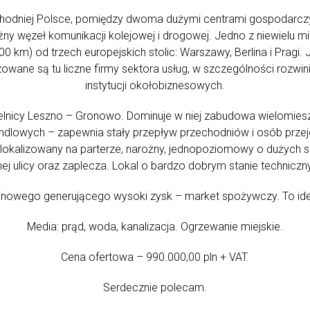
hodniej Polsce, pomiędzy dwoma dużymi centrami gospodarcz
żny węzeł komunikacji kolejowej i drogowej. Jedno z niewielu mi
0 km) od trzech europejskich stolic: Warszawy, Berlina i Pragi. 
owane są tu liczne firmy sektora usług, w szczególności rozwini
instytucji okołobiznesowych.
elnicy Leszno – Gronowo. Dominuje w niej zabudowa wielomies
ndlowych – zapewnia stały przepływ przechodniów i osób prze
Zlokalizowany na parterze, narożny, jednopoziomowy o dużych
ej ulicy oraz zaplecza. Lokal o bardzo dobrym stanie technicz
inowego generującego wysoki zysk – market spożywczy. To idea
Media: prąd, woda, kanalizacja. Ogrzewanie miejskie.
Cena ofertowa – 990.000,00 pln + VAT.
Serdecznie polecam.