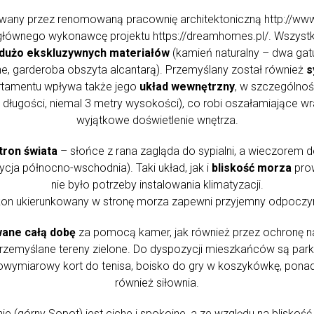
wany przez renomowaną pracownię architektoniczną http://www
 głównego wykonawcę projektu https://dreamhomes.pl/. Wszyst
dużo ekskluzywnych materiałów
(kamień naturalny – dwa gat
, garderoba obszyta alcantarą). Przemyślany został również
s
rtamentu wpływa także jego
układ wewnętrzny
, w szczególno
długości, niemal 3 metry wysokości), co robi oszałamiające wr
wyjątkowe doświetlenie wnętrza.
tron świata
– słońce z rana zagląda do sypialni, a wieczorem 
cja północno-wschodnia). Taki układ, jak i
bliskość morza
prow
nie było potrzeby instalowania klimatyzacji.
n ukierunkowany w stronę morza zapewni przyjemny odpoczyne
ane całą dobę
za pomocą kamer, jak również przez ochronę n
zemyślane tereny zielone. Do dyspozycji mieszkańców są park
owymiarowy kort do tenisa, boisko do gry w koszykówkę, ponadt
również siłownia.
ie (górny Sopot) jest ciche i spokojne, a ze względu na bliskoś