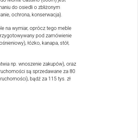
aniu do osiedli o zbliżonym
anie, ochrona, konserwacja).
e na wymiar, oprócz tego meble
jak przygotowywany pod zamówienie
śnieniowy), łóżko, kanapa, stół,
twia np. wnoszenie zakupów), oraz
eruchomości są sprzedawane za 80
ruchomości), bądź za 115 tys. zł