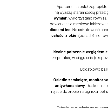
Apartament został zaprojekto
najwyższą starannością przez
wymiar,
wykorzystano również
powierzchnie meblowe lakierowane
diodami led
. Na unikatowość apa
całości z okien
(ponad 8 metrów 
Idealne położenie względem s
temperaturę w ciągu dnia (ekspozy
Dodatkowo balko
Osiedle zamknięte
,
monitorow
antywłamaniowy.
Doskonale pr
miejsce do zrobienia ogniska, pełn
Osiedle ze względu na położen