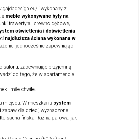
.gajdadesign.eu/ i wykonany z
kie
meble wykonywane były na
unki trawertynu, drewno dębowe,
ystem oświetlenia i doświetlenia
ści
najdłuższa ściana wykonana w
ażenie, jednocześnie zapewniając
do salonu, zapewniając przyjemną
adzi do tego, że w apartamencie
k i miłe chwile.
a miejscu. W mieszkaniu
system
i zabaw dla dzieci, wyznaczone
o sauna fińska i łaźnia parowa, jak
ć do Monte Cassino (600m) jest