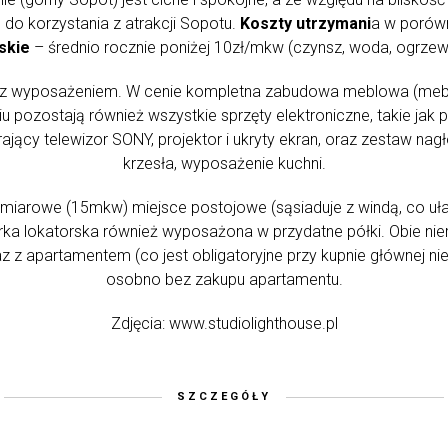
o korzystania z atrakcji Sopotu.
Koszty utrzymani
a w porówn
skie
– średnio rocznie poniżej 10zł/mkw (czynsz, woda, ogrzew
z wyposażeniem. W cenie kompletna zabudowa meblowa (mebl
zkaniu pozostają również wszystkie sprzęty elektroniczne, takie 
cy telewizor SONY, projektor i ukryty ekran, oraz zestaw nagło
krzesła, wyposażenie kuchni.
miarowe (15mkw) miejsce postojowe (sąsiaduje z windą, co uła
ka lokatorska również wyposażona w przydatne półki. Obie ni
z z apartamentem (co jest obligatoryjne przy kupnie głównej nie
osobno bez zakupu apartamentu.
Zdjęcia: www.studiolighthouse.pl
SZCZEGÓŁY