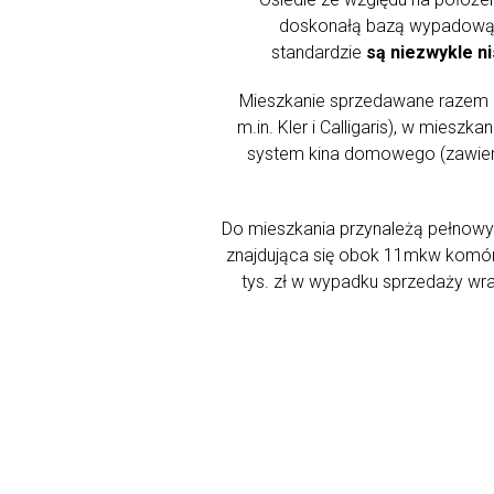
doskonałą bazą wypadową d
standardzie
są niezwykle ni
Mieszkanie sprzedawane razem 
m.in. Kler i Calligaris), w mies
system kina domowego (zawierają
Do mieszkania przynależą pełnowy
znajdująca się obok 11mkw komór
tys. zł w wypadku sprzedaży wra