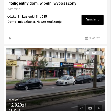
Inteligentny dom, w pełni wyposażony
Witomino
Łóżka: 3
Łazienki: 3
: 285
Detale
Domy i mieszkania, Nasze realizacje
9 lat temu
ARCHIWALNE
cena od
12,920zł
68zł/m2