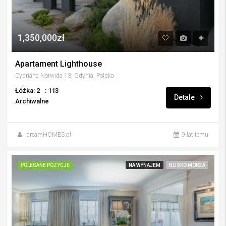
1,350,000zł
Apartament Lighthouse
Cypriana Norwida 13, Gdynia, Polska
Łóżka: 2
: 113
Detale
Archiwalne
dreamHOMES.pl
9 lat temu
POLECANE POZYCJE
NA WYNAJEM
BLISKO MORZA