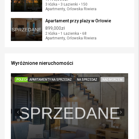
3 łóżka • 3 Łazienki • 150
Apartmenty, Orlowska Riwiera
Apartament przy plaży w Orłowie
899,000zł
2 łóżka • 1 Łazienka • 68
Apartmenty, Orlowska Riwiera
Wyróżnione nieruchomości
POLECANE POZYCJE
APARTAMENTY NA SPRZEDAŻ
NA SPRZEDAŻ
NAD MORZEM
PO