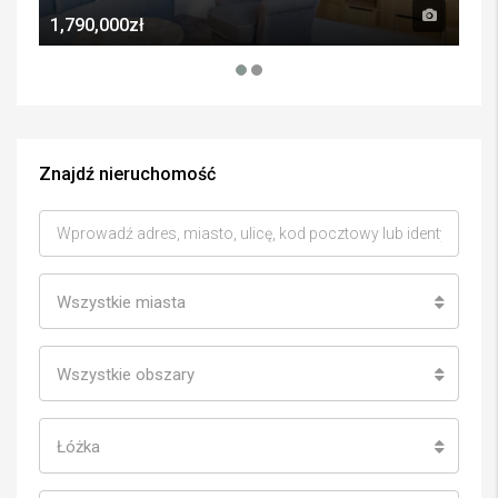
1,790,000zł
6,5
Znajdź nieruchomość
Wszystkie miasta
Wszystkie obszary
Łóżka