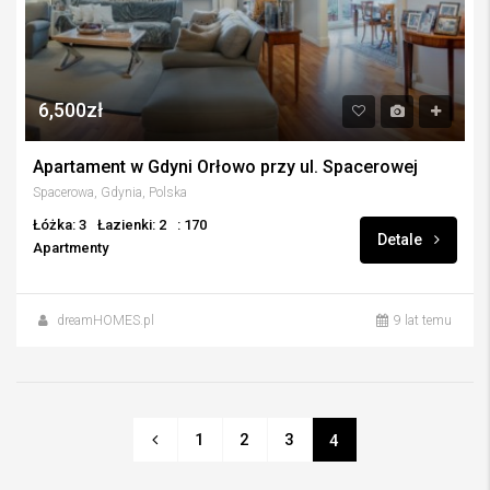
6,500zł
Apartament w Gdyni Orłowo przy ul. Spacerowej
Spacerowa, Gdynia, Polska
Łóżka: 3
Łazienki: 2
: 170
Detale
Apartmenty
dreamHOMES.pl
9 lat temu
1
2
3
4