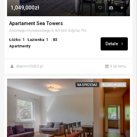
1,049,000zł
Apartament Sea Towers
Antoniego Hryniewickiego 6, 80-340 Gdynia, Polska
Łóżko: 1
Łazienka: 1
: 83
Detale
Apartmenty
dreamHOMES.pl
9 lat temu
NA SPRZEDAŻ
BLISKO MORZA