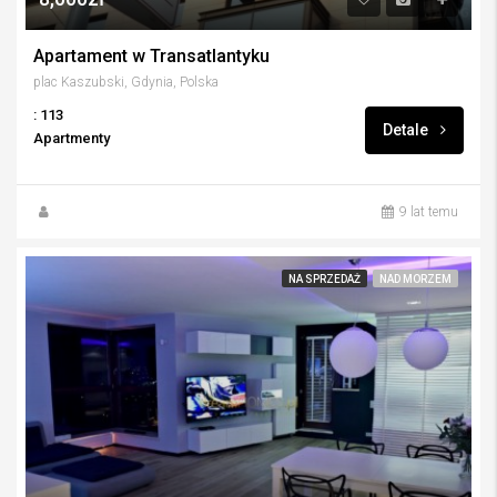
Apartament w Transatlantyku
plac Kaszubski, Gdynia, Polska
: 113
Detale
Apartmenty
9 lat temu
NA SPRZEDAŻ
NAD MORZEM