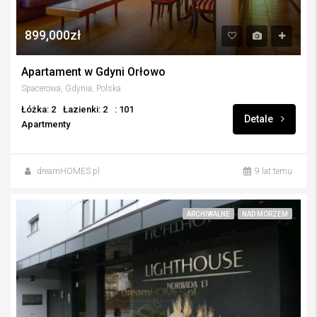
899,000zł
Apartament w Gdyni Orłowo
Spacerowa, Gdynia, Polska
Łóżka: 2
Łazienki: 2
: 101
Detale
Apartmenty
dreamHOMES.pl
9 lat temu
ARCHIWALNE
NAD MORZEM