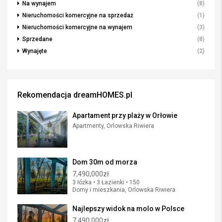
Na wynajem
(8)
Nieruchomości komercyjne na sprzedaż
(1)
Nieruchomości komercyjne na wynajem
(3)
Sprzedane
(8)
Wynajęte
(2)
Rekomendacja dreamHOMES.pl
Apartament przy plaży w Orłowie
Apartmenty, Orlowska Riwiera
Dom 30m od morza
7,490,000zł
3 łóżka • 3 Łazienki • 150
Domy i mieszkania, Orlowska Riwiera
Najlepszy widok na molo w Polsce
7,490,000zł