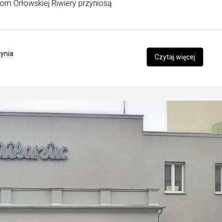
lom Orłowskiej Riwiery przyniosą
ynia
Czytaj więcej