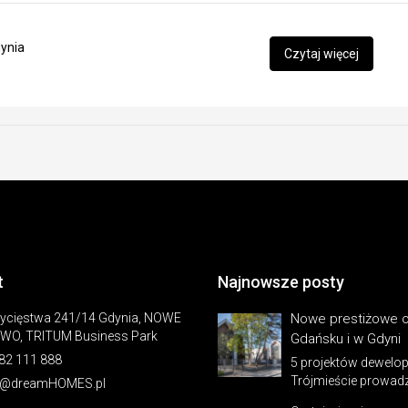
ynia
Czytaj więcej
t
Najnowsze posty
wycięstwa 241/14 Gdynia, NOWE
Nowe prestiżowe o
WO, TRITUM Business Park
Gdańsku i w Gdyni
82 111 888
5 projektów dewelop
Trójmieście prowadzi
o@dreamHOMES.pl