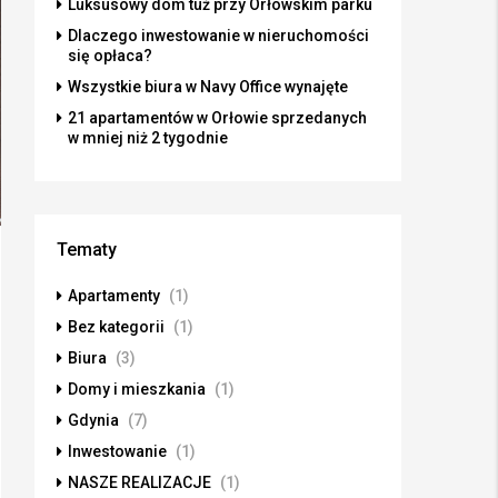
Luksusowy dom tuż przy Orłowskim parku
Dlaczego inwestowanie w nieruchomości
się opłaca?
Wszystkie biura w Navy Office wynajęte
21 apartamentów w Orłowie sprzedanych
w mniej niż 2 tygodnie
Tematy
Apartamenty
(1)
Bez kategorii
(1)
Biura
(3)
Domy i mieszkania
(1)
Gdynia
(7)
Inwestowanie
(1)
NASZE REALIZACJE
(1)