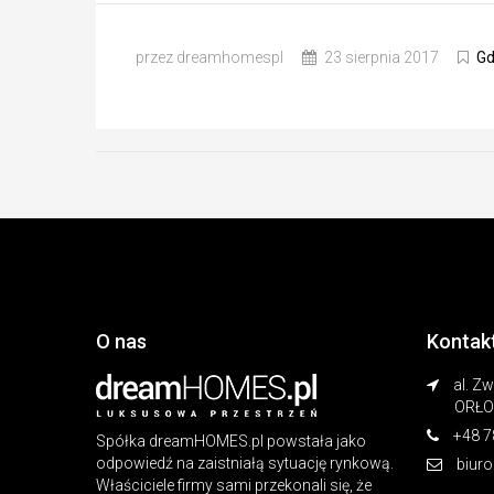
przez dreamhomespl
23 sierpnia 2017
Gd
O nas
Kontak
al. Z
ORŁO
+48 7
Spółka dreamHOMES.pl powstała jako
odpowiedź na zaistniałą sytuację rynkową.
biur
Właściciele firmy sami przekonali się, że